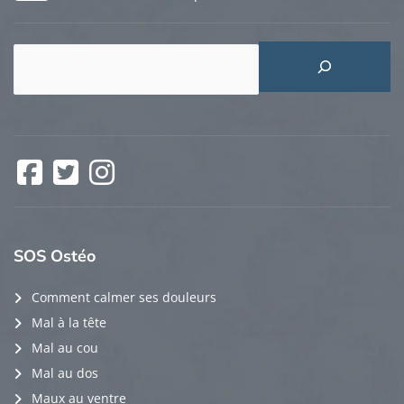
Rechercher
Facebook
Twitter
Instagram
SOS
Ostéo
Comment calmer ses douleurs
Mal à la tête
Mal au cou
Mal au dos
Maux au ventre