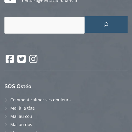
Contact@mon-osteo-paris.fr
Rechercher
Facebook
Twitter
Instagram
SOS
Ostéo
Comment calmer ses douleurs
Mal à la tête
Mal au cou
Mal au dos