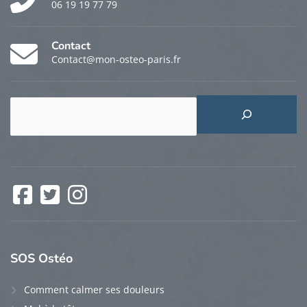
06 19 19 77 79
Contact
Contact@mon-osteo-paris.fr
Rechercher
Facebook
Twitter
Instagram
SOS
Ostéo
Comment calmer ses douleurs