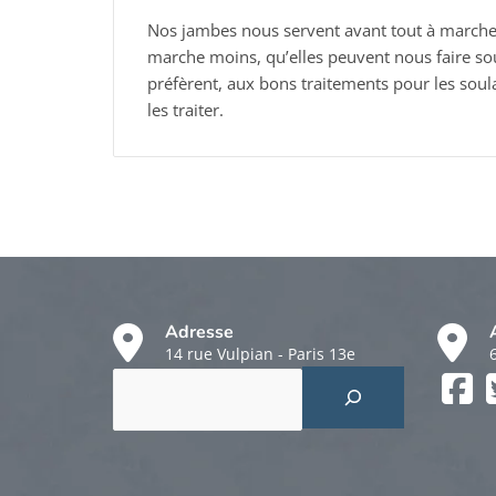
Nos jambes nous servent avant tout à marche
marche moins, qu’elles peuvent nous faire souf
préfèrent, aux bons traitements pour les sou
les traiter.
Adresse
14 rue Vulpian - Paris 13e
Rechercher
Faceboo
Twitter
Instagr