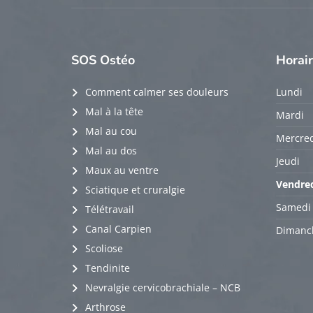
SOS
Ostéo
Horai
Comment calmer ses douleurs
Lundi
Mal à la tête
Mardi
Mal au cou
Mercred
Mal au dos
Jeudi
Maux au ventre
Vendre
Sciatique et cruralgie
Samedi
Télétravail
Canal Carpien
Dimanc
Scoliose
Tendinite
Nevralgie cervicobrachiale – NCB
Arthrose