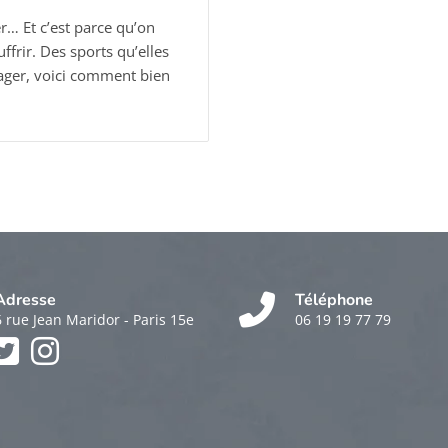
r… Et c’est parce qu’on
frir. Des sports qu’elles
lager, voici comment bien
Adresse
Téléphone
6 rue Jean Maridor - Paris 15e
06 19 19 77 79
k
am