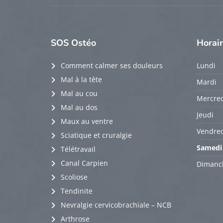
SOS
Ostéo
Horai
Comment calmer ses douleurs
Lundi
Mal à la tête
Mardi
Mal au cou
Mercred
Mal au dos
Jeudi
Maux au ventre
Vendred
Sciatique et cruralgie
Samedi
Télétravail
Canal Carpien
Dimanc
Scoliose
Tendinite
Nevralgie cervicobrachiale – NCB
Arthrose