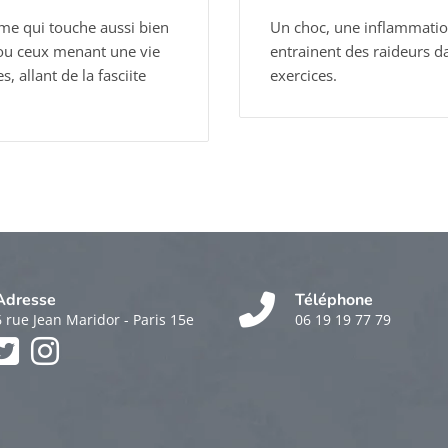
ème qui touche aussi bien
Un choc, une inflammation
e ou ceux menant une vie
entrainent des raideurs d
, allant de la fasciite
exercices.
Adresse
Téléphone
6 rue Jean Maridor - Paris 15e
06 19 19 77 79
k
am