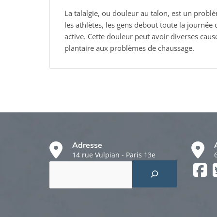
La talalgie, ou douleur au talon, est un probl
les athlètes, les gens debout toute la journé
active. Cette douleur peut avoir diverses causes
plantaire aux problèmes de chaussage.
Adresse
14 rue Vulpian - Paris 13e
Rechercher
Faceboo
Twitter
Instagr