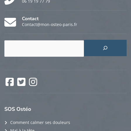
06 19 19 77 79
Contact
Contact@mon-osteo-paris.fr
Rechercher
Facebook
Twitter
Instagram
SOS
Ostéo
Comment calmer ses douleurs
Mal à la tête