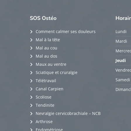
SOS
Ostéo
Horai
Comment calmer ses douleurs
Lundi
Mal à la tête
Mardi
Mal au cou
Mercred
Mal au dos
Jeudi
Maux au ventre
Vendred
Sciatique et cruralgie
Samedi
Télétravail
Canal Carpien
Dimanc
Scoliose
Tendinite
Nevralgie cervicobrachiale – NCB
Arthrose
Endométriose