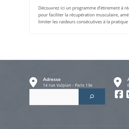
Découvrez ici un programme d’étirement à réa
pour faciliter la récupération musculaire, amé
limiter les raideurs consécutives à la pratique 
Adresse
14 rue Vulpian - Paris 13e
Rechercher
Faceboo
Twitter
Instagr