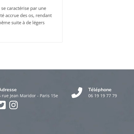
 se caractérise par une
ité accrue des os, rendant
même suite à de légers
Adresse
Téléphone
6 rue Jean Maridor - Paris 15e
06 19 19 77 79
k
am