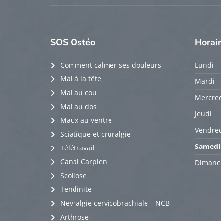
SOS
Ostéo
Horai
Comment calmer ses douleurs
Lundi
Mal à la tête
Mardi
Mal au cou
Mercred
Mal au dos
Jeudi
Maux au ventre
Vendred
Sciatique et cruralgie
Samedi
Télétravail
Canal Carpien
Dimanc
Scoliose
Tendinite
Nevralgie cervicobrachiale – NCB
Arthrose