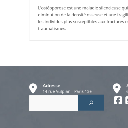
L’ostéoporose est une maladie silencieuse qui
diminution de la densité osseuse et une fragil
les individus plus susceptibles aux fractures 
traumatismes.
Adresse
14 rue Vulpian - Paris 13e
Rechercher
Faceboo
Twitter
Instagr