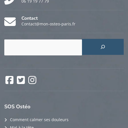
06 19 19 77 79
Contact
Contact@mon-osteo-paris.fr
Rechercher
Facebook
Twitter
Instagram
SOS
Ostéo
Comment calmer ses douleurs
Mal à la tête