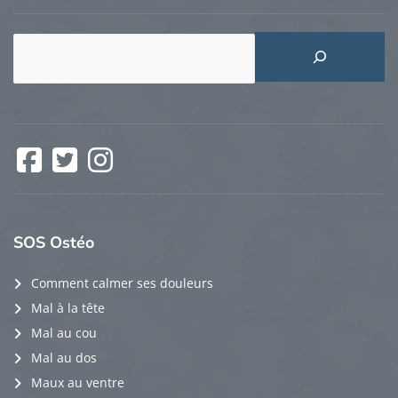
Rechercher
Facebook
Twitter
Instagram
SOS
Ostéo
Comment calmer ses douleurs
Mal à la tête
Mal au cou
Mal au dos
Maux au ventre