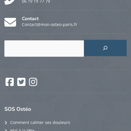
06 19 19 77 79
Contact
Contact@mon-osteo-paris.fr
Rechercher
Facebook
Twitter
Instagram
SOS
Ostéo
Comment calmer ses douleurs
Mal à la tête