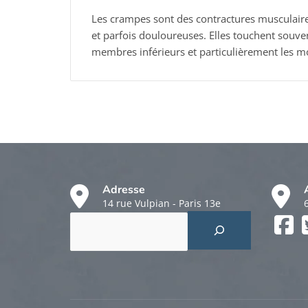
Les crampes sont des contractures musculaires
et parfois douloureuses. Elles touchent souve
membres inférieurs et particulièrement les mol
Adresse
14 rue Vulpian - Paris 13e
Rechercher
Faceboo
Twitter
Instagr