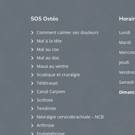
SOS
Ostéo
Horai
Comment calmer ses douleurs
Lundi
Mal à la tête
Mardi
Mal au cou
Mercred
Mal au dos
Jeudi
Maux au ventre
Vendred
Sciatique et cruralgie
Samedi
Télétravail
Canal Carpien
Dimanc
Scoliose
Tendinite
Nevralgie cervicobrachiale – NCB
Arthrose
Endométriose