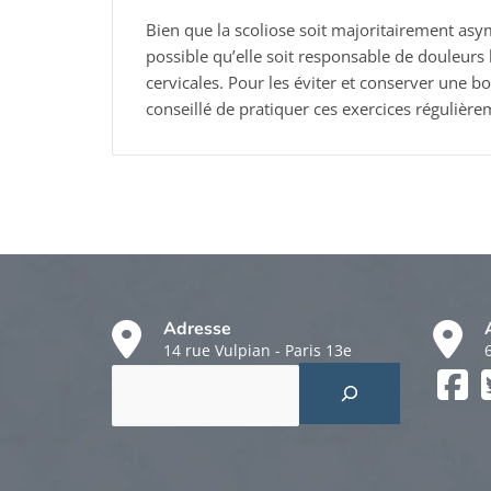
Bien que la scoliose soit majoritairement asy
possible qu’elle soit responsable de douleurs
cervicales. Pour les éviter et conserver une bo
conseillé de pratiquer ces exercices régulière
Adresse
14 rue Vulpian - Paris 13e
Rechercher
Faceboo
Twitter
Instagr