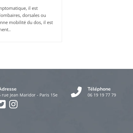
mptomatique, il est
 lombaires, dorsales ou
nne mobilité du dos, il est
ment..
Adresse
Téléphone
6 rue Jean Maridor - Paris 15e
06 19 19 77 79
k
am