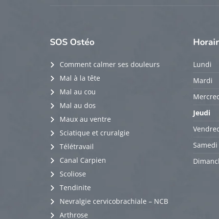
SOS
Ostéo
Horai
Comment calmer ses douleurs
Lundi
Mal à la tête
Mardi
Mal au cou
Mercred
Mal au dos
Jeudi
Maux au ventre
Vendred
Sciatique et cruralgie
Samedi
Télétravail
Canal Carpien
Dimanc
Scoliose
Tendinite
Nevralgie cervicobrachiale – NCB
Arthrose