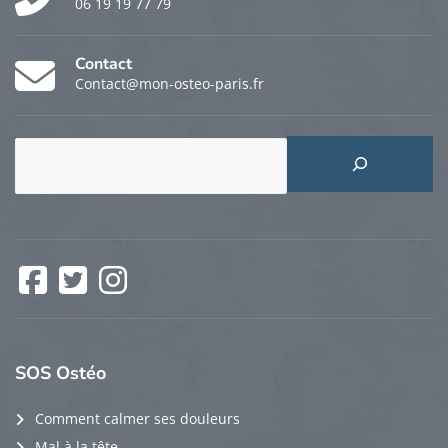
06 19 19 77 79
Contact
Contact@mon-osteo-paris.fr
Rechercher
Facebook
Twitter
Instagram
SOS
Ostéo
Comment calmer ses douleurs
Mal à la tête