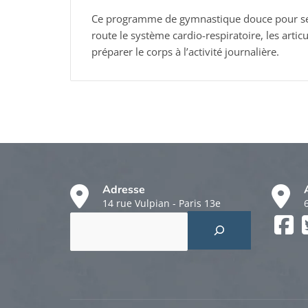
Ce programme de gymnastique douce pour sen
route le système cardio-respiratoire, les articu
préparer le corps à l’activité journalière.
Adresse
14 rue Vulpian - Paris 13e
Rechercher
Faceboo
Twitter
Instagr