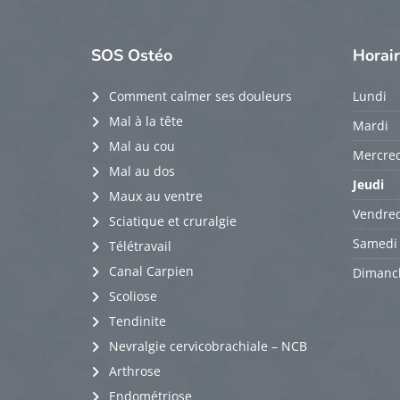
SOS
Ostéo
Horai
Comment calmer ses douleurs
Lundi
Mal à la tête
Mardi
Mal au cou
Mercred
Mal au dos
Jeudi
Maux au ventre
Vendred
Sciatique et cruralgie
Samedi
Télétravail
Canal Carpien
Dimanc
Scoliose
Tendinite
Nevralgie cervicobrachiale – NCB
Arthrose
Endométriose