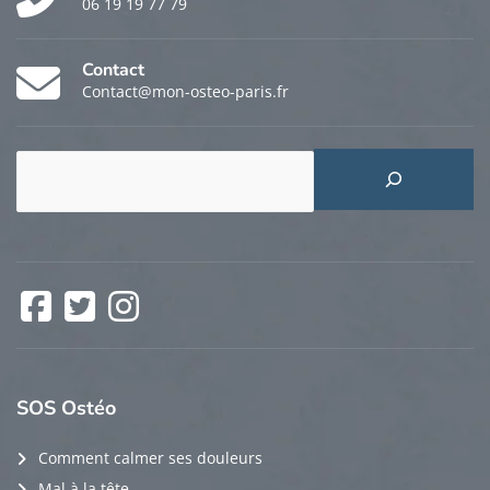
06 19 19 77 79
Contact
Contact@mon-osteo-paris.fr
Rechercher
Facebook
Twitter
Instagram
SOS
Ostéo
Comment calmer ses douleurs
Mal à la tête