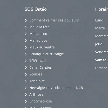
SOS
Ostéo
Horai
Comment calmer ses douleurs
Lundi
Mal à la tête
Mardi
Mal au cou
Mercred
Mal au dos
Jeudi
Maux au ventre
Vendred
Sciatique et cruralgie
Samedi
Télétravail
Canal Carpien
Dimanc
Scoliose
Tendinite
Nevralgie cervicobrachiale – NCB
Arthrose
Endométriose
Mieux dormir