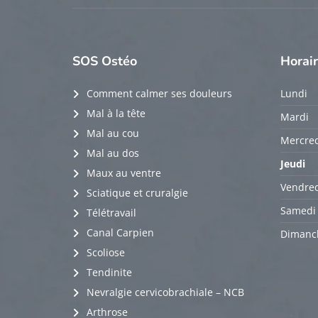
SOS
Ostéo
Horai
Comment calmer ses douleurs
Lundi
Mal à la tête
Mardi
Mal au cou
Mercred
Mal au dos
Jeudi
Maux au ventre
Vendred
Sciatique et cruralgie
Samedi
Télétravail
Canal Carpien
Dimanc
Scoliose
Tendinite
Nevralgie cervicobrachiale – NCB
Arthrose