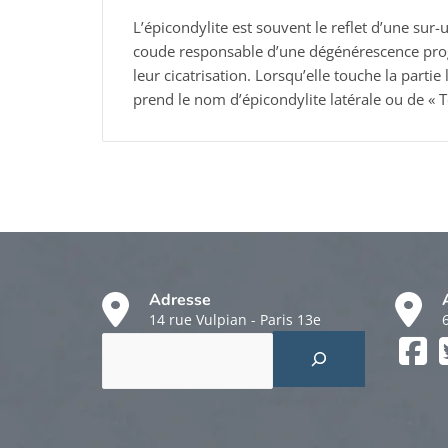
L’épicondylite est souvent le reflet d’une sur-
coude responsable d’une dégénérescence prog
leur cicatrisation. Lorsqu’elle touche la partie
prend le nom d’épicondylite latérale ou de « 
Adresse
14 rue Vulpian - Paris 13e
Rechercher
Faceboo
Twitter
Instagr