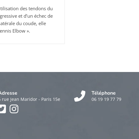
utilisation des tendons du
ressive et d’un échec de
 latérale du coude, elle
Tennis Elbow ».
Adresse
Téléphone
6 rue Jean Maridor - Paris 15e
06 19 19 77 79
k
am