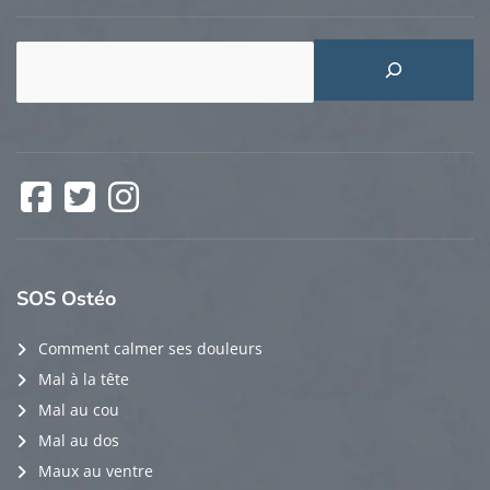
Rechercher
Facebook
Twitter
Instagram
SOS
Ostéo
Comment calmer ses douleurs
Mal à la tête
Mal au cou
Mal au dos
Maux au ventre