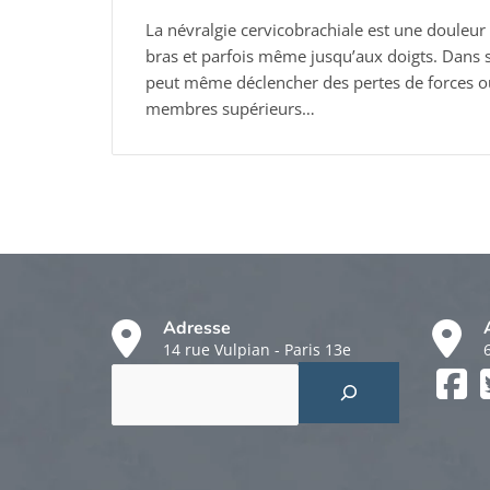
La névralgie cervicobrachiale est une douleur i
bras et parfois même jusqu’aux doigts. Dans s
peut même déclencher des pertes de forces ou
membres supérieurs…
Adresse
14 rue Vulpian - Paris 13e
Rechercher
Faceboo
Twitter
Instagr