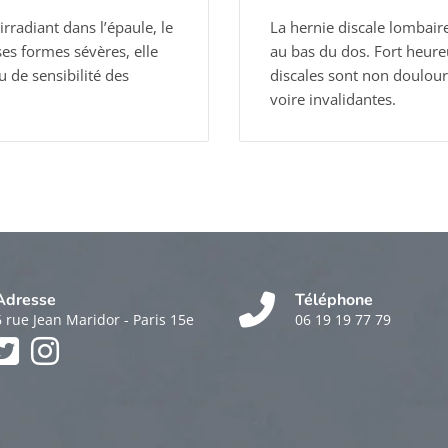
rradiant dans l’épaule, le
La hernie discale lombaire
es formes sévères, elle
au bas du dos. Fort heure
 de sensibilité des
discales sont non doulou
voire invalidantes.
Adresse
Téléphone
6 rue Jean Maridor - Paris 15e
06 19 19 77 79
k
am