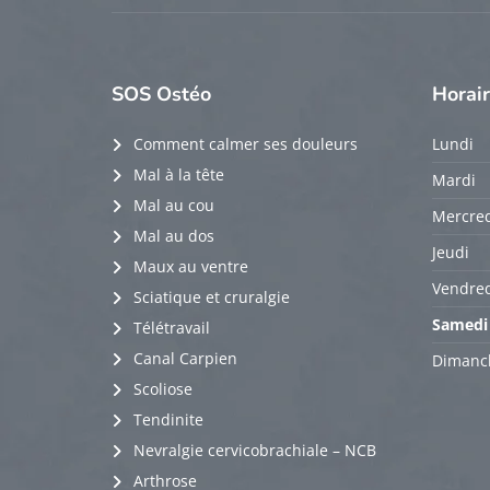
SOS
Ostéo
Horai
Comment calmer ses douleurs
Lundi
Mal à la tête
Mardi
Mal au cou
Mercred
Mal au dos
Jeudi
Maux au ventre
Vendred
Sciatique et cruralgie
Samedi
Télétravail
Canal Carpien
Dimanc
Scoliose
Tendinite
Nevralgie cervicobrachiale – NCB
Arthrose