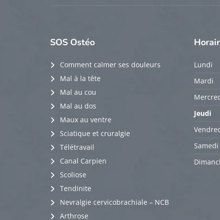
SOS
Ostéo
Horai
Comment calmer ses douleurs
Lundi
Mal à la tête
Mardi
Mal au cou
Mercred
Mal au dos
Jeudi
Maux au ventre
Vendred
Sciatique et cruralgie
Samedi
Télétravail
Canal Carpien
Dimanc
Scoliose
Tendinite
Nevralgie cervicobrachiale – NCB
Arthrose