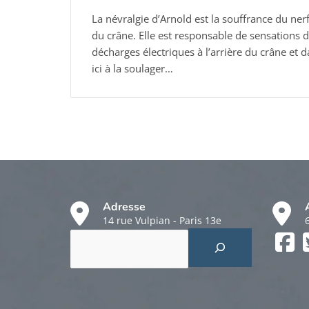
La névralgie d’Arnold est la souffrance du nerf 
du crâne. Elle est responsable de sensations 
décharges électriques à l’arrière du crâne et
ici à la soulager…
Adresse
14 rue Vulpian - Paris 13e
Rechercher
Faceboo
Twitter
Instagr