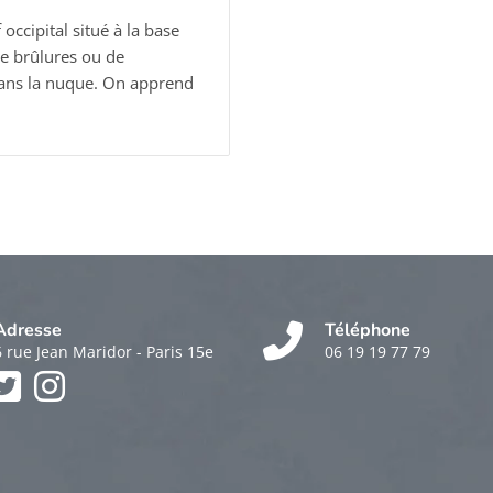
occipital situé à la base
de brûlures ou de
 dans la nuque. On apprend
Adresse
Téléphone
6 rue Jean Maridor - Paris 15e
06 19 19 77 79
k
am