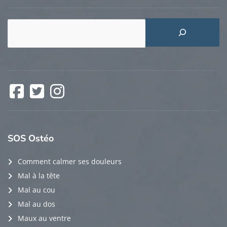
Rechercher
Facebook
Twitter
Instagram
SOS
Ostéo
Comment calmer ses douleurs
Mal à la tête
Mal au cou
Mal au dos
Maux au ventre