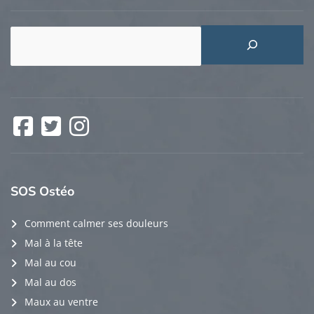
Rechercher
Facebook
Twitter
Instagram
SOS
Ostéo
Comment calmer ses douleurs
Mal à la tête
Mal au cou
Mal au dos
Maux au ventre