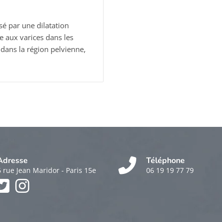
é par une dilatation
e aux varices dans les
dans la région pelvienne,
Adresse
Téléphone
6 rue Jean Maridor - Paris 15e
06 19 19 77 79
k
am