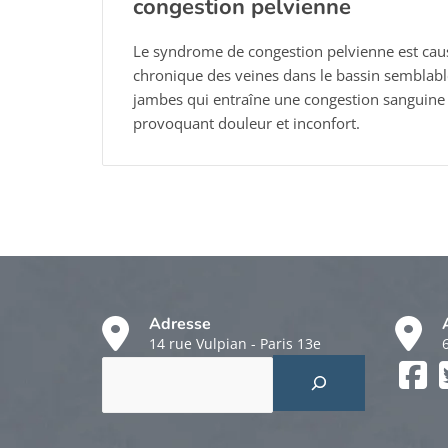
congestion pelvienne
Le syndrome de congestion pelvienne est caus
chronique des veines dans le bassin semblabl
jambes qui entraîne une congestion sanguine 
provoquant douleur et inconfort.
Adresse
14 rue Vulpian - Paris 13e
Rechercher
Faceboo
Twitter
Instagr