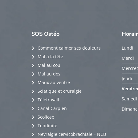
SOS
Ostéo
Horai
Comment calmer ses douleurs
Lundi
Mal à la tête
Mardi
Mal au cou
Mercred
Mal au dos
Jeudi
Maux au ventre
Vendre
Sciatique et cruralgie
Samedi
Télétravail
Canal Carpien
Dimanc
Scoliose
Tendinite
Nevralgie cervicobrachiale – NCB