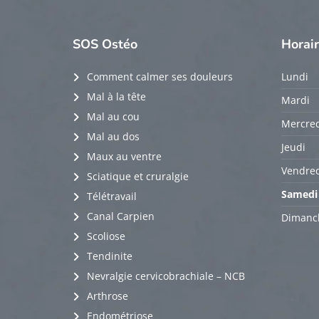
SOS
Ostéo
Horai
Comment calmer ses douleurs
Lundi
Mal à la tête
Mardi
Mal au cou
Mercred
Mal au dos
Jeudi
Maux au ventre
Vendred
Sciatique et cruralgie
Samedi
Télétravail
Canal Carpien
Dimanc
Scoliose
Tendinite
Nevralgie cervicobrachiale – NCB
Arthrose
Endométriose