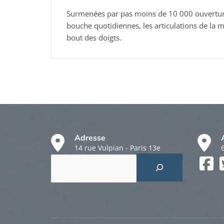
Surmenées par pas moins de 10 000 ouvertur
bouche quotidiennes, les articulations de la 
bout des doigts.
Adresse
14 rue Vulpian - Paris 13e
Rechercher
Faceboo
Twitter
Instagr