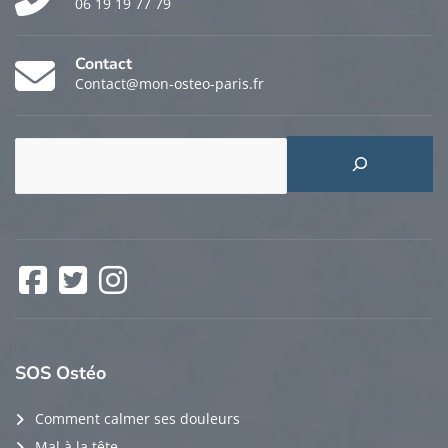
06 19 19 77 79
Contact
Contact@mon-osteo-paris.fr
Rechercher
Facebook
Twitter
Instagram
SOS
Ostéo
Comment calmer ses douleurs
Mal à la tête