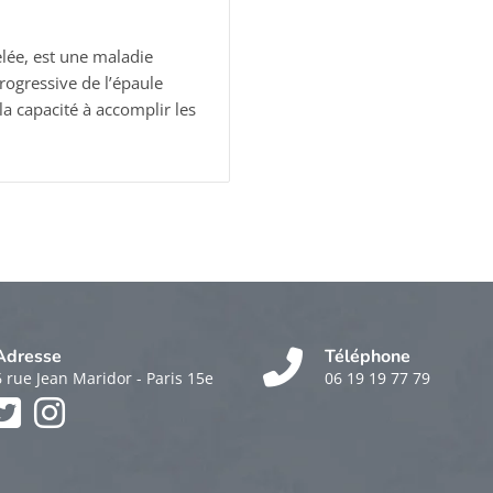
elée, est une maladie
rogressive de l’épaule
la capacité à accomplir les
Adresse
Téléphone
6 rue Jean Maridor - Paris 15e
06 19 19 77 79
k
am