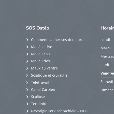
SOS
Ostéo
Horai
Comment calmer ses douleurs
Lundi
Mal à la tête
Mardi
Mal au cou
Mercred
Mal au dos
Jeudi
Maux au ventre
Vendre
Sciatique et cruralgie
Samedi
Télétravail
Canal Carpien
Dimanc
Scoliose
Tendinite
Nevralgie cervicobrachiale – NCB