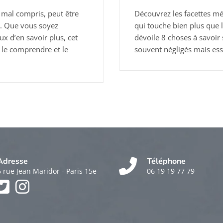
t mal compris, peut être
Découvrez les facettes m
. Que vous soyez
qui touche bien plus que l
 d’en savoir plus, cet
dévoile 8 choses à savoir 
x le comprendre et le
souvent négligés mais es
Adresse
Téléphone
6 rue Jean Maridor - Paris 15e
06 19 19 77 79
k
am