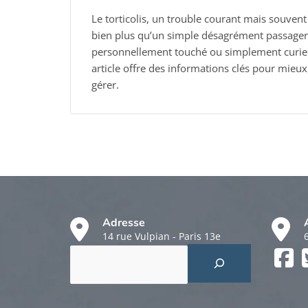
Le torticolis, un trouble courant mais souven
bien plus qu’un simple désagrément passager
personnellement touché ou simplement curieux
article offre des informations clés pour mieu
gérer.
Adresse
14 rue Vulpian - Paris 13e
Rechercher
Faceboo
Twitter
Instagr