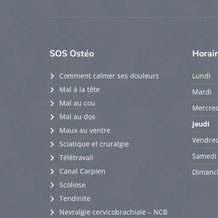
SOS
Ostéo
Horai
Comment calmer ses douleurs
Lundi
Mal à la tête
Mardi
Mal au cou
Mercred
Mal au dos
Jeudi
Maux au ventre
Vendred
Sciatique et cruralgie
Samedi
Télétravail
Canal Carpien
Dimanc
Scoliose
Tendinite
Nevralgie cervicobrachiale – NCB