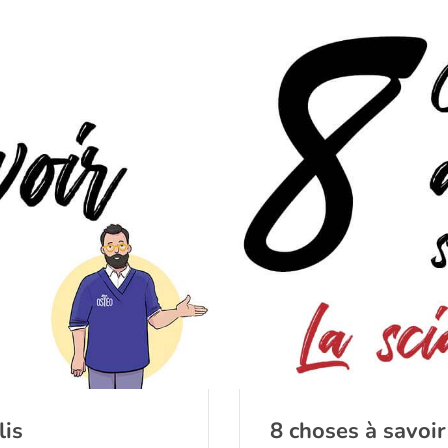
lis
8 choses à savoir