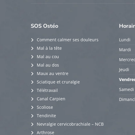
SOS
Ostéo
Horai
Comment calmer ses douleurs
Lundi
Mal à la tête
Mardi
Mal au cou
Mercred
Mal au dos
Jeudi
Maux au ventre
Vendre
Sciatique et cruralgie
Samedi
Télétravail
Canal Carpien
Dimanc
Scoliose
Tendinite
Nevralgie cervicobrachiale – NCB
Arthrose