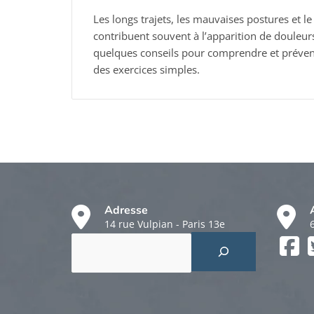
Les longs trajets, les mauvaises postures et 
contribuent souvent à l’apparition de douleurs
quelques conseils pour comprendre et préveni
des exercices simples.
Adresse
14 rue Vulpian - Paris 13e
Rechercher
Faceboo
Twitter
Instagr