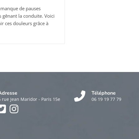
le manque de pauses
 gênant la conduite. Voici
r ces douleurs grâce à
Adresse
Téléphone
6 rue Jean Maridor - Paris 15e
06 19 19 77 79
k
am