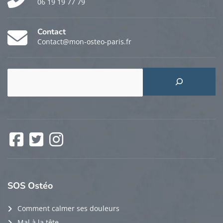
06 19 19 77 79
Contact
Contact@mon-osteo-paris.fr
Rechercher
Facebook
Twitter
Instagram
SOS
Ostéo
Comment calmer ses douleurs
Mal à la tête