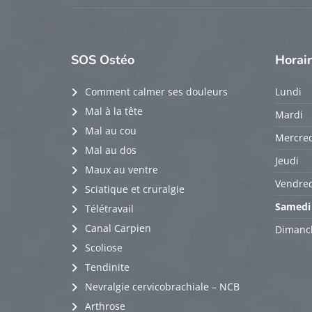
SOS
Ostéo
Horai
Comment calmer ses douleurs
Lundi
Mal à la tête
Mardi
Mal au cou
Mercred
Mal au dos
Jeudi
Maux au ventre
Vendred
Sciatique et cruralgie
Samedi
Télétravail
Canal Carpien
Dimanc
Scoliose
Tendinite
Nevralgie cervicobrachiale – NCB
Arthrose