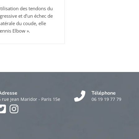
utilisation des tendons du
ressive et d’un échec de
 latérale du coude, elle
Tennis Elbow ».
Adresse
Téléphone
6 rue Jean Maridor - Paris 15e
06 19 19 77 79
k
am