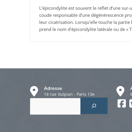
L’épicondylite est souvent le reflet d’une sur-
coude responsable d’une dégénérescence prog
leur cicatrisation. Lorsqu’elle touche la partie
prend le nom d’épicondylite latérale ou de « 
Adresse
14 rue Vulpian - Paris 13e
Rechercher
Faceboo
Twitter
Instagr