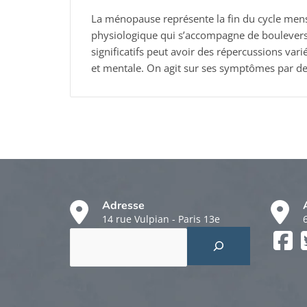
La ménopause représente la fin du cycle mens
physiologique qui s’accompagne de bouleve
significatifs peut avoir des répercussions vari
et mentale. On agit sur ses symptômes par de
Adresse
14 rue Vulpian - Paris 13e
Rechercher
Faceboo
Twitter
Instagr