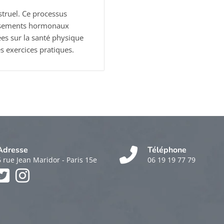
truel. Ce processus
rsements hormonaux
ées sur la santé physique
s exercices pratiques.
Adresse
Téléphone
6 rue Jean Maridor - Paris 15e
06 19 19 77 79
k
am