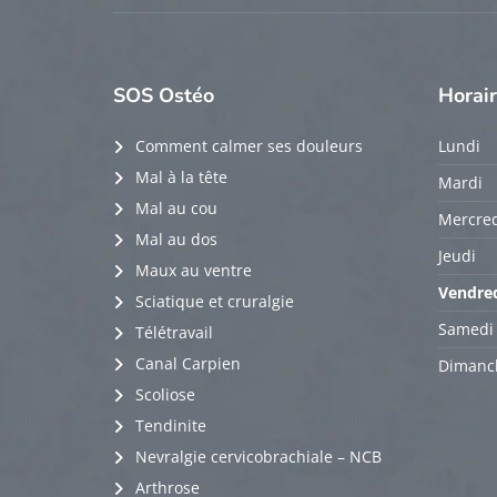
SOS
Ostéo
Horai
Comment calmer ses douleurs
Lundi
Mal à la tête
Mardi
Mal au cou
Mercred
Mal au dos
Jeudi
Maux au ventre
Vendre
Sciatique et cruralgie
Samedi
Télétravail
Canal Carpien
Dimanc
Scoliose
Tendinite
Nevralgie cervicobrachiale – NCB
Arthrose