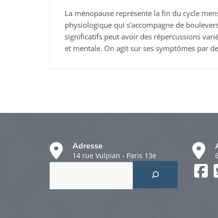
La ménopause représente la fin du cycle mens
physiologique qui s’accompagne de bouleve
significatifs peut avoir des répercussions vari
et mentale. On agit sur ses symptômes par de
Adresse
14 rue Vulpian - Paris 13e
Rechercher
Faceboo
Twitter
Instagr