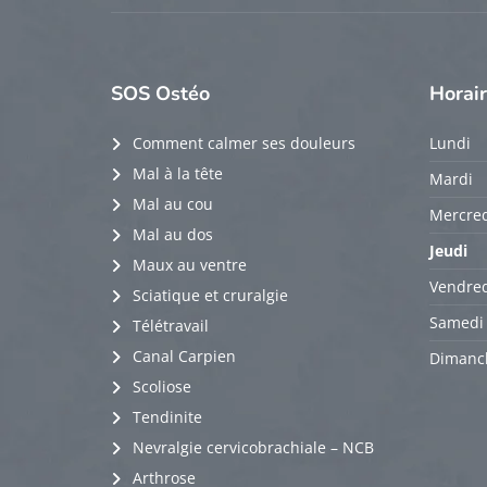
SOS
Ostéo
Horai
Comment calmer ses douleurs
Lundi
Mal à la tête
Mardi
Mal au cou
Mercred
Mal au dos
Jeudi
Maux au ventre
Vendred
Sciatique et cruralgie
Samedi
Télétravail
Canal Carpien
Dimanc
Scoliose
Tendinite
Nevralgie cervicobrachiale – NCB
Arthrose