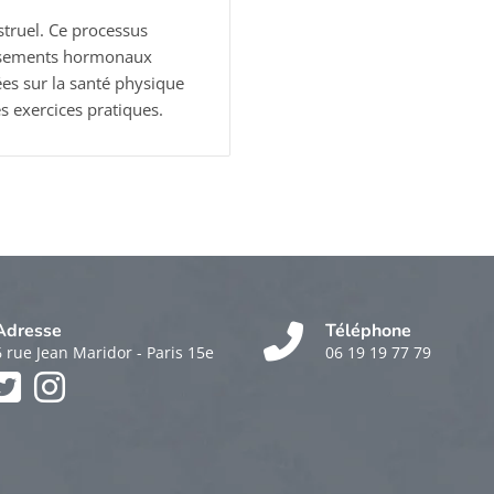
truel. Ce processus
rsements hormonaux
ées sur la santé physique
s exercices pratiques.
Adresse
Téléphone
6 rue Jean Maridor - Paris 15e
06 19 19 77 79
k
am