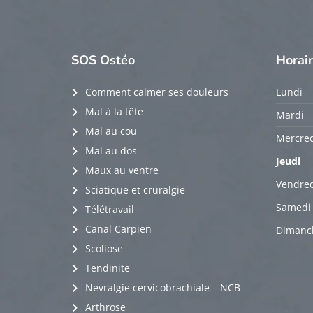
SOS
Ostéo
Horai
Comment calmer ses douleurs
Lundi
Mal à la tête
Mardi
Mal au cou
Mercred
Mal au dos
Jeudi
Maux au ventre
Vendred
Sciatique et cruralgie
Samedi
Télétravail
Canal Carpien
Dimanc
Scoliose
Tendinite
Nevralgie cervicobrachiale – NCB
Arthrose