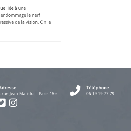
ue liée à une
ui endommage le nerf
essive de la vision. On le
Adresse
Téléphone
6 rue Jean Maridor - Paris 15e
06 19 19 77 79
k
am