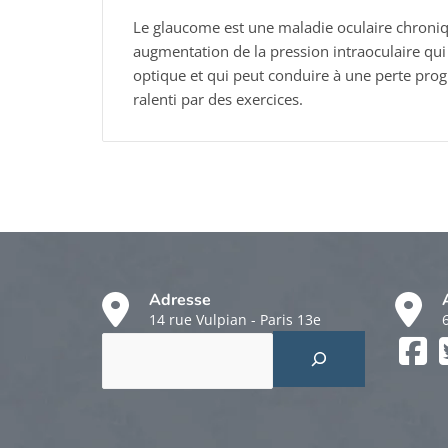
Le glaucome est une maladie oculaire chroniq
augmentation de la pression intraoculaire q
optique et qui peut conduire à une perte progr
ralenti par des exercices.
Adresse
14 rue Vulpian - Paris 13e
Rechercher
Faceboo
Twitter
Instagr