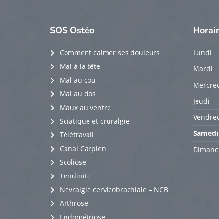
SOS
Ostéo
Horai
Comment calmer ses douleurs
Lundi
Mal à la tête
Mardi
Mal au cou
Mercred
Mal au dos
Jeudi
Maux au ventre
Vendred
Sciatique et cruralgie
Samedi
Télétravail
Canal Carpien
Dimanc
Scoliose
Tendinite
Nevralgie cervicobrachiale – NCB
Arthrose
Endométriose