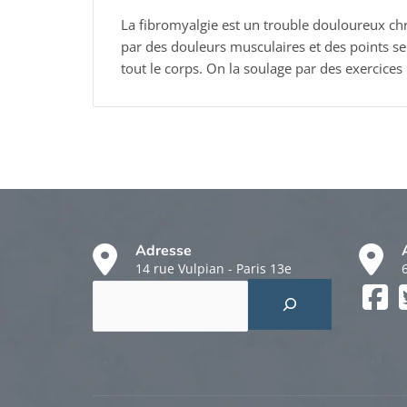
La fibromyalgie est un trouble douloureux chr
par des douleurs musculaires et des points s
tout le corps. On la soulage par des exercices
Adresse
14 rue Vulpian - Paris 13e
Rechercher
Faceboo
Twitter
Instagr