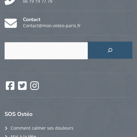
06 19 19 77 79
Contact
Contact@mon-osteo-paris.fr
Rechercher
Facebook
Twitter
Instagram
SOS
Ostéo
Comment calmer ses douleurs
Mal à la tête