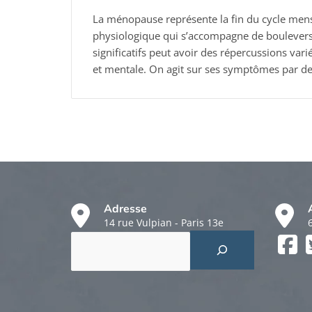
La ménopause représente la fin du cycle mens
physiologique qui s’accompagne de bouleve
significatifs peut avoir des répercussions vari
et mentale. On agit sur ses symptômes par de
Adresse
14 rue Vulpian - Paris 13e
Rechercher
Faceboo
Twitter
Instagr