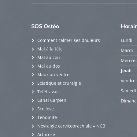
SOS
Ostéo
Horai
Comment calmer ses douleurs
Lundi
Mal à la tête
Mardi
Mal au cou
Mercred
Mal au dos
Jeudi
Maux au ventre
Vendred
Sciatique et cruralgie
Samedi
Télétravail
Canal Carpien
Dimanc
Scoliose
Tendinite
Nevralgie cervicobrachiale – NCB
Arthrose