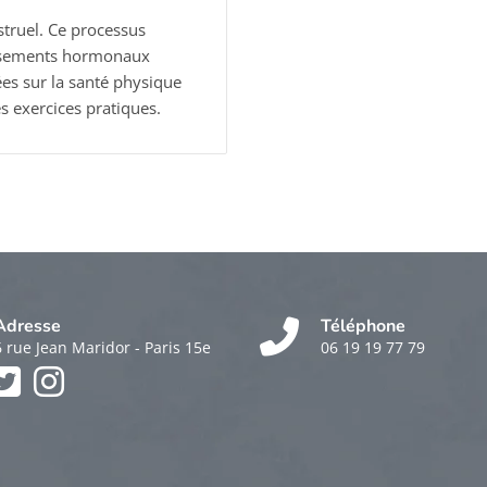
truel. Ce processus
rsements hormonaux
ées sur la santé physique
s exercices pratiques.
Adresse
Téléphone
6 rue Jean Maridor - Paris 15e
06 19 19 77 79
k
am