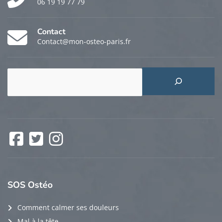
06 19 19 77 79
Contact
Contact@mon-osteo-paris.fr
Rechercher
Facebook
Twitter
Instagram
SOS
Ostéo
Comment calmer ses douleurs
Mal à la tête