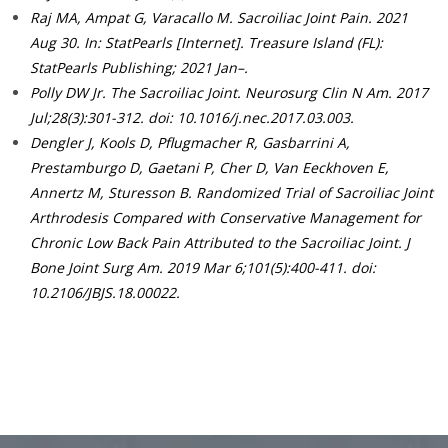
Raj MA, Ampat G, Varacallo M. Sacroiliac Joint Pain. 2021
Aug 30. In: StatPearls [Internet]. Treasure Island (FL):
StatPearls Publishing; 2021 Jan–.
Polly DW Jr. The Sacroiliac Joint. Neurosurg Clin N Am. 2017
Jul;28(3):301-312. doi: 10.1016/j.nec.2017.03.003.
Dengler J, Kools D, Pflugmacher R, Gasbarrini A,
Prestamburgo D, Gaetani P, Cher D, Van Eeckhoven E,
Annertz M, Sturesson B. Randomized Trial of Sacroiliac Joint
Arthrodesis Compared with Conservative Management for
Chronic Low Back Pain Attributed to the Sacroiliac Joint. J
Bone Joint Surg Am. 2019 Mar 6;101(5):400-411. doi:
10.2106/JBJS.18.00022.