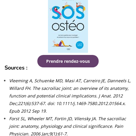
Prendre rendez-vous
Sources :
Vleeming A, Schuenke MD, Masi AT, Carreiro JE, Danneels L,
Willard FH. The sacroiliac joint: an overview of its anatomy,
function and potential clinical implications. J Anat. 2012
Dec;221(6):537-67. doi: 10.1111/j.1469-7580.2012.01564.x.
Epub 2012 Sep 19.
Forst SL, Wheeler MT, Fortin JD, Vilensky JA. The sacroiliac
joint: anatomy, physiology and clinical significance. Pain
Physician. 2006 Jan;9(1):61-7.