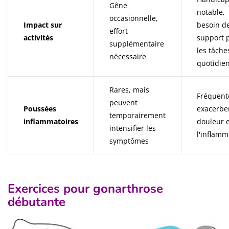
Gêne
notable,
occasionnelle,
Impact sur
besoin d
effort
activités
support 
supplémentaire
les tâche
nécessaire
quotidie
Rares, mais
Fréquent
peuvent
Poussées
exacerben
temporairement
inflammatoires
douleur e
intensifier les
l'inflamm
symptômes
Exercices pour gonarthrose
débutante