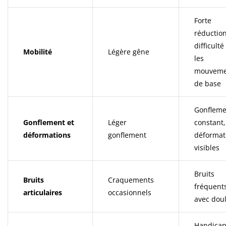
Forte
réduction
difficult
Mobilité
Légère gêne
les
mouveme
de base
Gonfleme
Gonflement et
Léger
constant,
déformations
gonflement
déformat
visibles
Bruits
Bruits
Craquements
fréquent
articulaires
occasionnels
avec dou
Handica