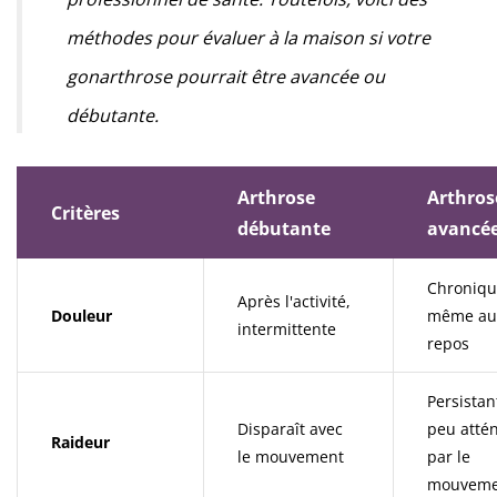
méthodes pour évaluer à la maison si votre
gonarthrose pourrait être avancée ou
débutante.
Arthrose
Arthros
Critères
débutante
avancé
Chroniqu
Après l'activité,
Douleur
même au
intermittente
repos
Persistan
Disparaît avec
peu atté
Raideur
le mouvement
par le
mouveme