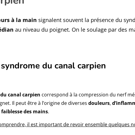
rpien
urs à la main
signalent souvent la présence du synd
édian
au niveau du poignet. On le soulage par des m
e syndrome du canal carpien
du canal carpien
correspond à la compression du nerf méd
net. Il peut être à l’origine de diverses
douleurs
,
d’inflam
e
faiblesse des mains
.
mprendre, il est important de revoir ensemble quelques n