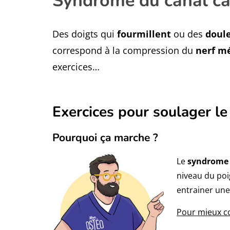
Syndrôme du canal ca
Des doigts qui
fourmillent
ou des
doule
correspond à la compression du
nerf m
exercices…
Exercices pour soulager l
Pourquoi ça marche ?
Le
syndrome 
niveau du poig
entrainer un
Pour mieux co