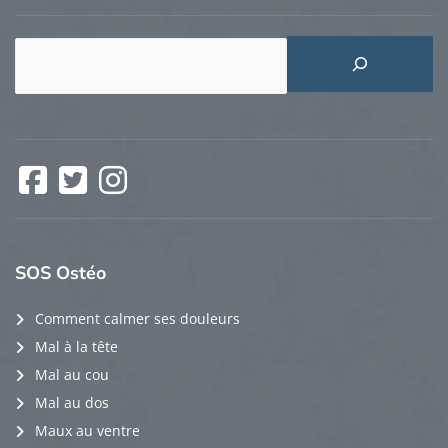
Rechercher
Facebook
Twitter
Instagram
SOS
Ostéo
Comment calmer ses douleurs
Mal à la tête
Mal au cou
Mal au dos
Maux au ventre